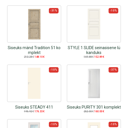
-31%
-10%
Siseuks mänd Tradition 51 ko
STYLE 1 SLIDE seinasisene lü
mplekt
kanduks
213.28
€
148.10
€
169.88
€
152.89
€
-10%
-37%
Siseuks STEADY 411
Siseuks PURITY 301 komplekt
195.92
€
176.33
€
252.00
€
160.00
€
-10%
-10%