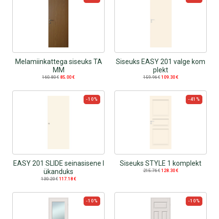
Melamiinkattega siseuks TA
Siseuks EASY 201 valge kom
MM
plekt
160.80
€
85.00
€
159.96
€
109.30
€
-10%
-41%
EASY 201 SLIDE seinasisene l
Siseuks STYLE 1 komplekt
ükanduks
215.76
€
128.30
€
130.20
€
117.18
€
-10%
-10%