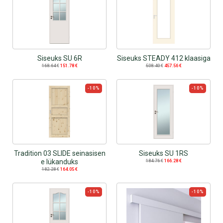
Siseuks SU 6R
Siseuks STEADY 412 klaasiga
168.64
€
151.78
€
508.40
€
457.56
€
-10%
-10%
Tradition 03 SLIDE seinasisen
Siseuks SU 1RS
e lükanduks
184.76
€
166.28
€
182.28
€
164.05
€
-10%
-10%