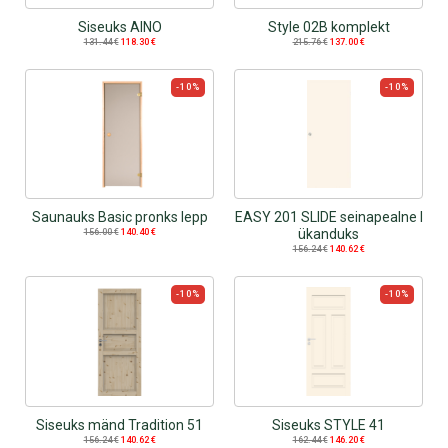
Siseuks AINO
Style 02B komplekt
131.44
€
118.30
€
215.76
€
137.00
€
-10%
-10%
Saunauks Basic pronks lepp
EASY 201 SLIDE seinapealne l
ükanduks
156.00
€
140.40
€
156.24
€
140.62
€
-10%
-10%
Siseuks mänd Tradition 51
Siseuks STYLE 41
156.24
€
140.62
€
162.44
€
146.20
€