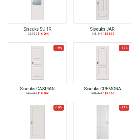
Siseuks SU 1R
Siseuks JARI
128.96
€
116.06
€
131.44
€
118.30
€
-10%
-10%
Siseuks CASPIAN
Siseuks CREMONA
131.44
€
118.30
€
131.44
€
118.30
€
-10%
-37%