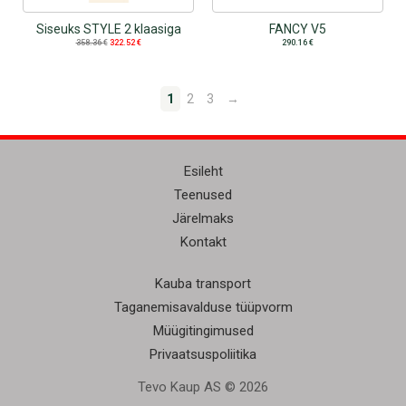
Siseuks STYLE 2 klaasiga
FANCY V5
358.36
€
322.52
€
290.16
€
1
2
3
→
Esileht
Teenused
Järelmaks
Kontakt
Kauba transport
Taganemisavalduse tüüpvorm
Müügitingimused
Privaatsuspoliitika
Tevo Kaup AS © 2026