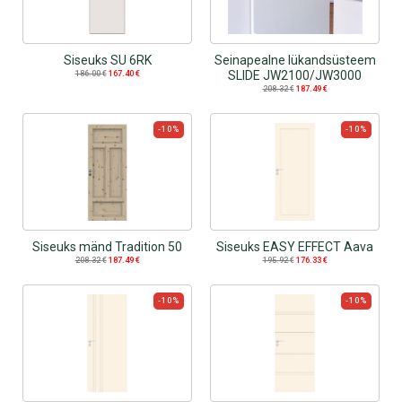
Siseuks SU 6RK
Seinapealne lükandsüsteem
SLIDE JW2100/JW3000
186.00
€
167.40
€
208.32
€
187.49
€
-10%
-10%
Siseuks mänd Tradition 50
Siseuks EASY EFFECT Aava
208.32
€
187.49
€
195.92
€
176.33
€
-10%
-10%