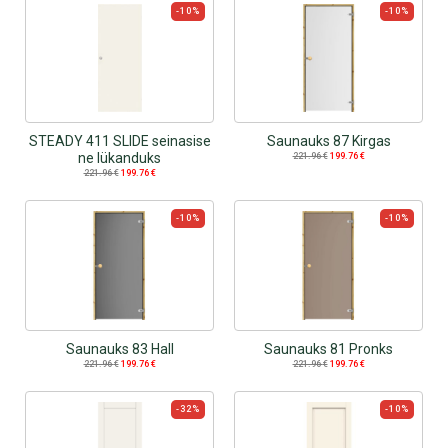
-10%
-10%
STEADY 411 SLIDE seinasise
Saunauks 87 Kirgas
ne lükanduks
221.96
€
199.76
€
221.96
€
199.76
€
-10%
-10%
Saunauks 83 Hall
Saunauks 81 Pronks
221.96
€
199.76
€
221.96
€
199.76
€
-32%
-10%