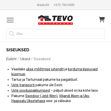
Asukoht
+372 730 2000
Products
search
SISEUKSED
Esileht
/
Uksed
/ Siseuksed
Vaadake
ukse mõõtmise juhendit
ja
korduma kippuvaid
küsimusi
.
Tartus ja Tartumaal pakume ka paigaldust.
Uste transporti
pakume üle Eesti.
Uste sooduspakkumised
– paljud uksed on ka kohe laos.
Pakume
Swedoor (Jeld-Wen)
,
Viljandi Aken ja Uks
,
Haapsalu Uksetehase
sise- ja välisuksi