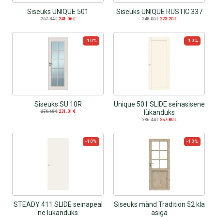
Siseuks UNIQUE 501
Siseuks UNIQUE RUSTIC 337
267.84
€
241.06
€
248.00
€
223.20
€
-10%
-10%
Siseuks SU 10R
Unique 501 SLIDE seinasisene
lükanduks
256.68
€
231.01
€
286.44
€
257.80
€
-10%
-10%
STEADY 411 SLIDE seinapeal
Siseuks mänd Tradition 52 kla
ne lükanduks
asiga