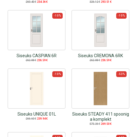
260.40
€
234.36
€
326.12
€
293.51
€
-10%
-10%
Siseuks CASPIAN 6R
Siseuks CREMONA 6RK
262.88
€
236.59
€
262.88
€
236.59
€
-10%
-53%
Siseuks UNIQUE 01L
Siseuks STEADY 411 spoonig
a komplekt
266.60
€
239.94
€
575.36
€
269.50
€