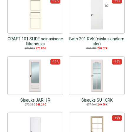
-10%
-10%
CRAFT 101 SLIDE seinasisene
Bath 201 RVK (niiskuskindlam
lükanduks
uks)
300.08
€
270.07
€
300.08
€
270.07
€
-10%
-10%
Siseuks JARI 1R
Siseuks SU 10RK
270.32
€
243.29
€
277.76
€
249.98
€
-40%