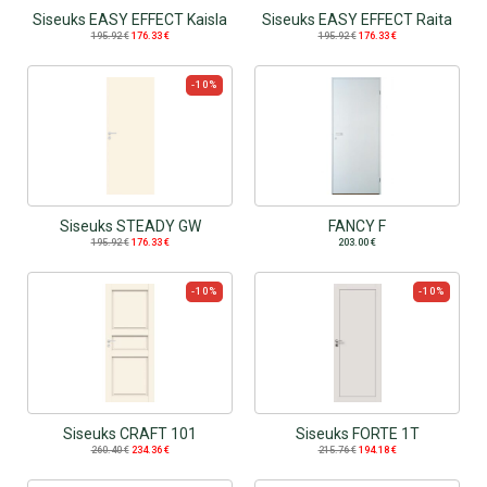
Siseuks EASY EFFECT Kaisla
Siseuks EASY EFFECT Raita
195.92
€
176.33
€
195.92
€
176.33
€
-10%
Siseuks STEADY GW
FANCY F
195.92
€
176.33
€
203.00
€
-10%
-10%
Siseuks CRAFT 101
Siseuks FORTE 1T
260.40
€
234.36
€
215.76
€
194.18
€