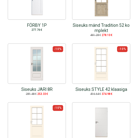
FÖRBY 1P
Siseuks mänd Tradition 52 ko
mplekt
277.76
€
461.28
€
278.10
€
-10%
-10%
Siseuks JARI 8R
Siseuks STYLE 42 klaasiga
281.48
€
253.33
€
416.64
€
374.98
€
-10%