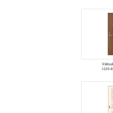
Välis
1259.