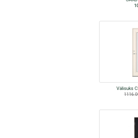
1
Välisuks C
1116.