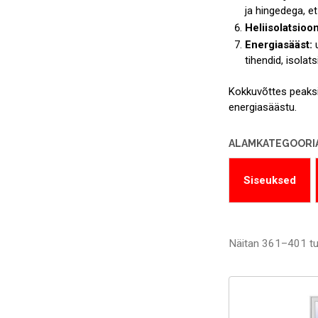
ja hingedega, et
Heliisolatsioon
Energiasääst:
tihendid, isolats
Kokkuvõttes peaksit
energiasäästu.
ALAMKATEGOORI
Siseuksed
Näitan 361–401 tu
Sorted
by
price:
low
to