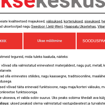
leiate kvaliteetsed majauksed,
välisuksed
,
korteriuksed
,
siseuksed
,
he
ud uksetootjad nagu
Swedoor (Jeld-Wen)
,
Haapsalu Uksetehas
,
Vilja
itmeid tegureid, mida tuleks kaaluda, näiteks:
võivad olla valmistatud erinevatest materjalidest, nagu puit, metall, k
elarvele.
d olla erinevates stiilides, nagu kaasaegne, traditsiooniline, maalähed
ndusega.
ed võivad täita erinevaid funktsioone, nagu maja/korteri välisuks, m
konkreetse funktsiooniga.
ukseava, et valida sobiv suurus. Uks peaks sobima tihedalt ava külge, k
lisus:
uksed peaksid olema valmistatud vastupidavatest ja turvaliste