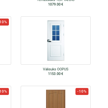
1079.00
€
10%
Välisuks OOPUS
1153.00
€
10%
-10%