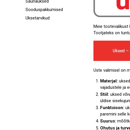
Saunauksed
Sooduspakkumised
Uksetarvikud
Meie tootevalikust 
Tootjateks on tunt
Uste valimisel on m
Materjal:
uksed 
vajadustele ja e
Stiil:
uksed võiva
üldise sisekuju
Funktsioon:
uks
paremini selle 
Suurus:
mõõtke 
Ohutus ja turva