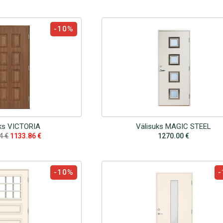
-10%
uks VICTORIA
Välisuks MAGIC STEEL
84
€
1133.86
€
1270.00
€
-10%
-