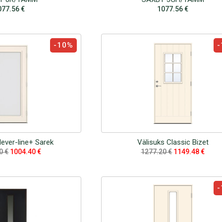
077.56
€
1077.56
€
-10%
-
lever-line+ Sarek
Välisuks Classic Bizet
00
€
1004.40
€
1277.20
€
1149.48
€
-