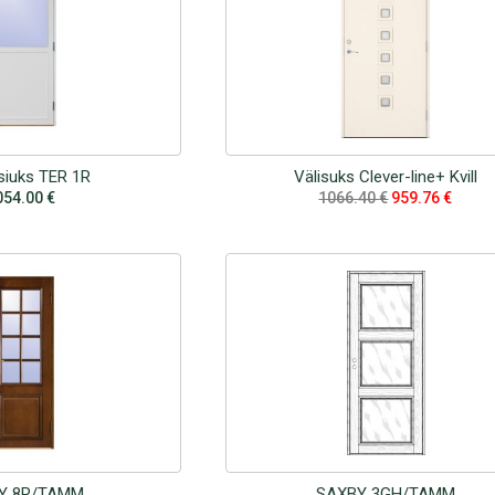
siuks TER 1R
Välisuks Clever-line+ Kvill
054.00
€
1066.40
€
959.76
€
Y 8R/TAMM
SAXBY 3GH/TAMM