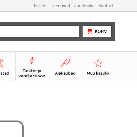
Esileht
Teenused
Järelmaks
Kontakt
KORV
Elekter ja
istad
Aiakaubad
Muu kasulik
ventilatsioon