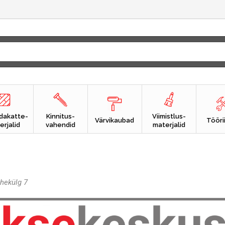
dakatte-
Kinnitus-
Viimistlus-
Värvikaubad
Tööri
erjalid
vahendid
materjalid
hekülg 7