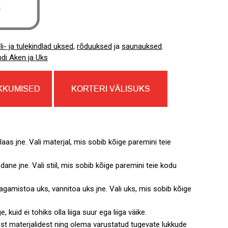
li- ja tulekindlad uksed
,
rõduuksed
ja
saunauksed
.
ndi Aken ja Uks
laas jne. Vali materjal, mis sobib kõige paremini teie
ane jne. Vali stiil, mis sobib kõige paremini teie kodu
agamistoa uks, vannitoa uks jne. Vali uks, mis sobib kõige
uid ei tohiks olla liiga suur ega liiga väike.
st materjalidest ning olema varustatud tugevate lukkude