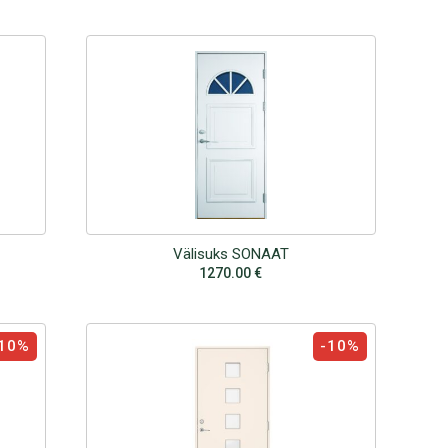
Välisuks SONAAT
1270.00
€
10%
-10%