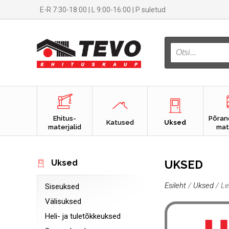
E-R 7:30-18:00 | L 9:00-16:00 | P suletud
PRODUCTS
SEARCH
Ehitus-
Põran
Katused
Uksed
materjalid
mat
UKSED
Uksed
Esileht
/
Uksed
/ Le
Siseuksed
Välisuksed
Heli- ja tuletõkkeuksed