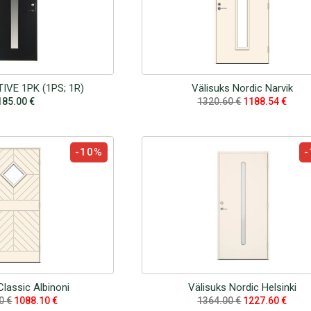
TIVE 1PK (1PS; 1R)
Välisuks Nordic Narvik
185.00
€
1320.60
€
1188.54
€
-10%
-
Classic Albinoni
Välisuks Nordic Helsinki
00
€
1088.10
€
1364.00
€
1227.60
€