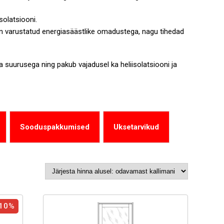
solatsiooni.
 on varustatud energiasäästlike omadustega, nagu tihedad
a suurusega ning pakub vajadusel ka heliisolatsiooni ja
Sooduspakkumised
Uksetarvikud
10%