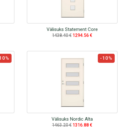
Välisuks Statement Core
1438.40
€
1294.56
€
10%
-10%
Välisuks Nordic Alta
1463.20
€
1316.88
€