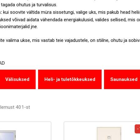
 tagada ohutus ja turvalisus.
:
kui soovite vältida müra sissetungi, valige uks, mis pakub head helii
uksed võivad aidata vähendada energiakulusid, valides sellised, mis
ioonimaterjalid jne.
e valima ukse, mis vastab teie vajadustele, on stiilne, ohutu ja sobiv
AD
Välisuksed
Heli- ja tuletõkkeuksed
Saunauksed
lemust 401-st
-