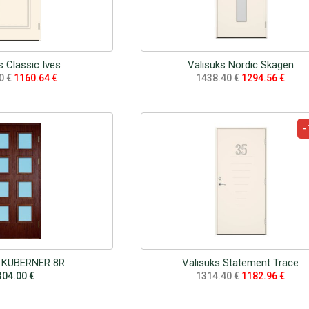
s Classic Ives
Välisuks Nordic Skagen
60
€
1160.64
€
1438.40
€
1294.56
€
-
s KUBERNER 8R
Välisuks Statement Trace
304.00
€
1314.40
€
1182.96
€