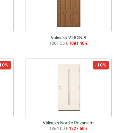
Välisuks VIRGINIA
1201.56
€
1081.40
€
10%
-10%
Välisuks Nordic Rovaniemi
1364.00
€
1227.60
€