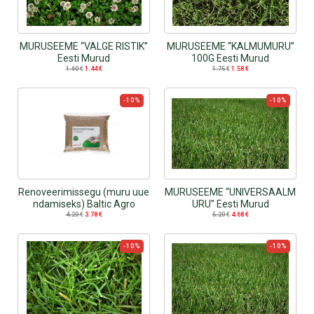
MURUSEEME “VALGE RISTIK”
MURUSEEME “KALMUMURU”
Eesti Murud
100G Eesti Murud
1.60
€
1.44
€
1.75
€
1.58
€
-10%
-10%
Renoveerimissegu (muru uue
MURUSEEME “UNIVERSAALM
ndamiseks) Baltic Agro
URU” Eesti Murud
4.20
€
3.78
€
5.20
€
4.68
€
-10%
-10%