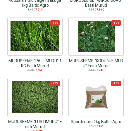
Koduaiamuru valge ristikuga
MURUSEEME “VARJUMURU”
1kg Baltic Agro
Eesti Murud
8.45
€
7.61
€
7.95
€
7.16
€
-10%
-10%
MURUSEEME “PALLIMURU” 1
MURUSEEME “KODUõUE MUR
KG Eesti Murud
U” Eesti Murud
8.50
€
7.65
€
8.60
€
7.74
€
-10%
-10%
MURUSEEME “LUSTIMURU” E
Spordimuru 1kg Baltic Agro
esti Murud
7.95
€
7.16
€
8.75
€
7.88
€