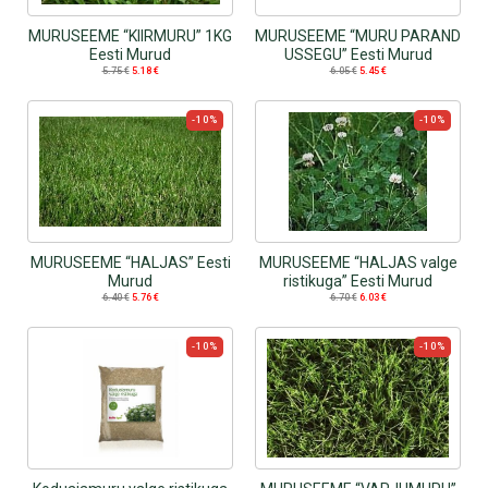
MURUSEEME “KIIRMURU” 1KG
MURUSEEME “MURU PARAND
Eesti Murud
USSEGU” Eesti Murud
5.75
€
5.18
€
6.05
€
5.45
€
-10%
-10%
MURUSEEME “HALJAS” Eesti
MURUSEEME “HALJAS valge
Murud
ristikuga” Eesti Murud
6.40
€
5.76
€
6.70
€
6.03
€
-10%
-10%