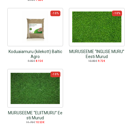
-10%
-10%
Koduaiamuru (kilekott) Baltic
MURUSEEME “INGLISE MURU”
Agro
Eesti Murud
9.05
€
8.15
€
10.80
€
9.72
€
-10%
MURUSEEME “ELIITMURU” Ee
sti Murud
11.70
€
10.53
€