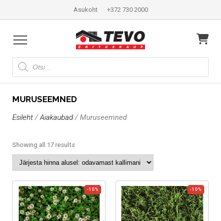
Asukoht
+372 730 2000
Products
search
MURUSEEMNED
Esileht
/
Aiakaubad
/ Muruseemned
Sorted
Showing all 17 results
by
price:
low
to
high
-10%
-10%