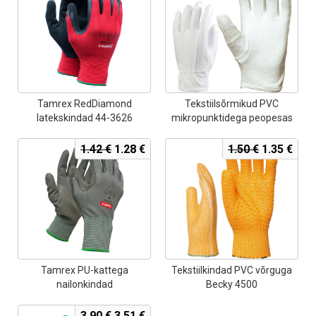
oli:
is:
oli:
is:
3.40 €.
3.06 €.
0.90 €.
0.81
Tamrex RedDiamond
Tekstiilsõrmikud PVC
latekskindad 44-3626
mikropunktidega peopesas
Becky
Algne
Current
Algne
Curr
1.42
€
1.28
€
1.50
€
1.35
€
hind
price
hind
pric
oli:
is:
oli:
is:
1.42 €.
1.28 €.
1.50 €.
1.35
Tamrex PU-kattega
Tekstiilkindad PVC võrguga
nailonkindad
Becky 4500
Algne
Current
3.90
€
3.51
€