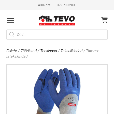
Asukoht
+372 730 2000
Products
search
Esileht
/
Tööriistad
/
Töökindad
/
Tekstiilkindad
/ Tamrex
latekskindad