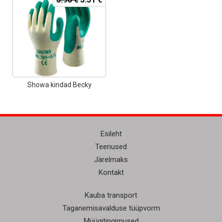
hind
price
oli:
is:
3.90 €.
3.51 €.
Showa kindad Becky
Esileht
Teenused
Järelmaks
Kontakt
Kauba transport
Taganemisavalduse tüüpvorm
Müügitingimused