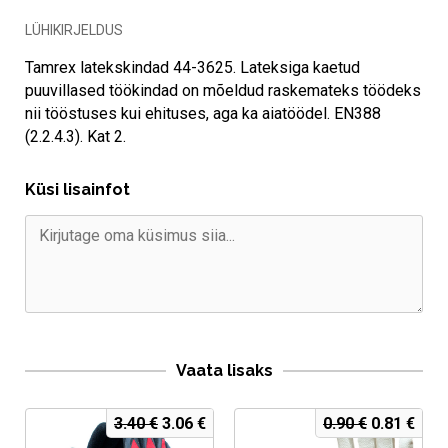
LÜHIKIRJELDUS
Tamrex latekskindad 44-3625. Lateksiga kaetud
puuvillased töökindad on mõeldud raskemateks töödeks
nii tööstuses kui ehituses, aga ka aiatöödel. EN388
(2.2.4.3). Kat 2.
Küsi lisainfot
Vaata lisaks
Algne
Current
Algne
Curr
3.40
€
3.06
€
0.90
€
0.81
€
hind
price
hind
pric