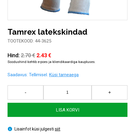
Tamrex latekskindad
TOOTEKOOD: 44-3625
Algne
Current
Hind:
2.70
€
2.43
€
hind
price
oli:
is:
Saadavus:
Tellimisel.
Küsi tarneaega
2.70 €.
2.43 €.
Tamrex
-
+
latekskindad
kogus
LISA KORVI
Lisainfot küsi julgesti
siit