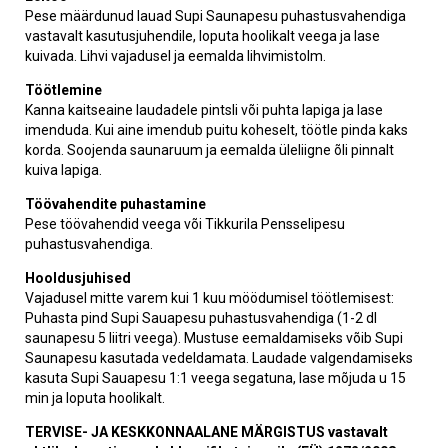
Pese määrdunud lauad Supi Saunapesu puhastusvahendiga
vastavalt kasutusjuhendile, loputa hoolikalt veega ja lase
kuivada. Lihvi vajadusel ja eemalda lihvimistolm.
Töötlemine
Kanna kaitseaine laudadele pintsli või puhta lapiga ja lase
imenduda. Kui aine imendub puitu koheselt, töötle pinda kaks
korda. Soojenda saunaruum ja eemalda üleliigne õli pinnalt
kuiva lapiga.
Töövahendite puhastamine
Pese töövahendid veega või Tikkurila Pensselipesu
puhastusvahendiga.
Hooldusjuhised
Vajadusel mitte varem kui 1 kuu möödumisel töötlemisest:
Puhasta pind Supi Sauapesu puhastusvahendiga (1-2 dl
saunapesu 5 liitri veega). Mustuse eemaldamiseks võib Supi
Saunapesu kasutada vedeldamata. Laudade valgendamiseks
kasuta Supi Sauapesu 1:1 veega segatuna, lase mõjuda u 15
min ja loputa hoolikalt.
TERVISE- JA KESKKONNAALANE MÄRGISTUS vastavalt