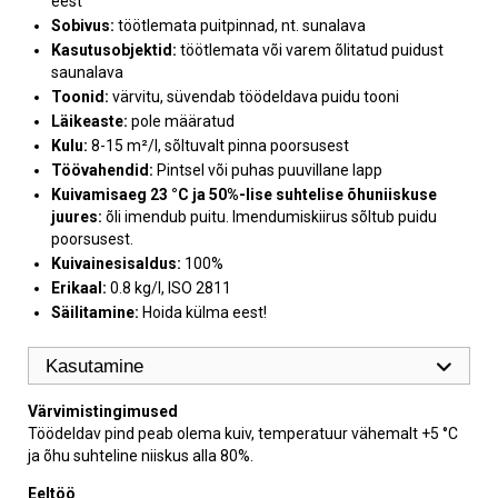
eest
Sobivus:
töötlemata puitpinnad, nt. sunalava
Kasutusobjektid:
töötlemata või varem õlitatud puidust
saunalava
Toonid:
värvitu, süvendab töödeldava puidu tooni
Läikeaste:
pole määratud
Kulu:
8-15 m²/l, sõltuvalt pinna poorsusest
Töövahendid:
Pintsel või puhas puuvillane lapp
Kuivamisaeg 23 °C ja 50%-lise suhtelise õhuniiskuse
juures:
õli imendub puitu. Imendumiskiirus sõltub puidu
poorsusest.
Kuivainesisaldus:
100%
Erikaal:
0.8 kg/l, ISO 2811
Säilitamine:
Hoida külma eest!
Kasutamine
Värvimistingimused
Töödeldav pind peab olema kuiv, temperatuur vähemalt +5 °C
ja õhu suhteline niiskus alla 80%.
Eeltöö