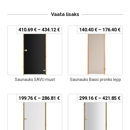
Vaata lisaks
410.69
€
–
434.12
€
140.40
€
–
176.40
€
Saunauks SAVU must
Saunauks Basic pronks lepp
199.76
€
–
286.81
€
299.16
€
–
421.85
€