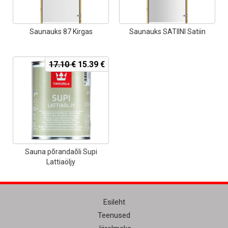
Saunauks 87 Kirgas
Saunauks SATIINI Satiin
Algne
Current
17.10
€
15.39
€
hind
price
oli:
is:
17.10 €.
15.39 €.
Sauna põrandaõli Supi
Lattiaöljy
Esileht
Teenused