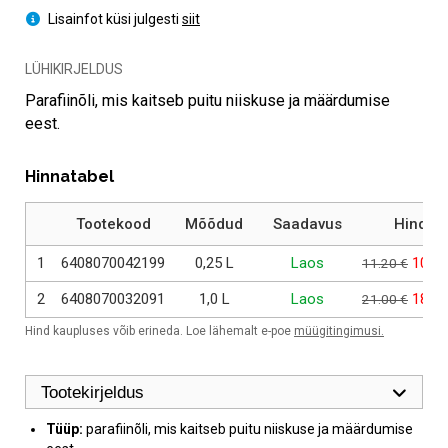
Lisainfot küsi julgesti
siit
LÜHIKIRJELDUS
Parafiinõli, mis kaitseb puitu niiskuse ja määrdumise
eest.
Hinnatabel
Tootekood
Mõõdud
Saadavus
Hind
Algne 
1
6408070042199
0,25 L
Laos
10.0
11.20
€
Algne 
2
6408070032091
1,0 L
Laos
18.9
21.00
€
Hind kaupluses võib erineda. Loe lähemalt e-poe
müügitingimusi.
Tootekirjeldus
Tüüp:
parafiinõli, mis kaitseb puitu niiskuse ja määrdumise