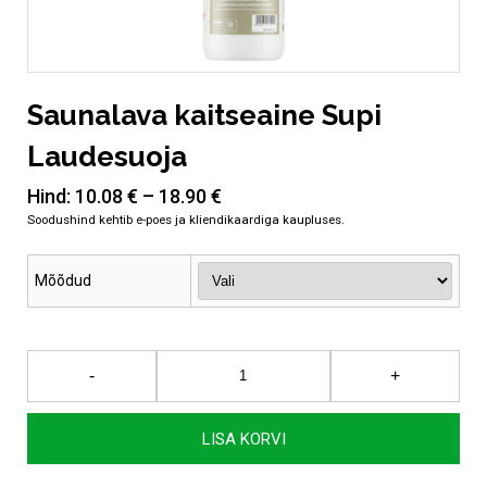
Saunalava kaitseaine Supi
Laudesuoja
Hind:
10.08
€
–
18.90
€
Mõõdud
Saunalava
-
+
kaitseaine
Supi
Laudesuoja
LISA KORVI
kogus