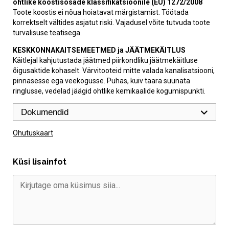
ohtlike koostisosade klassifikatsioonile (EÜ) 1272/2008
Toote koostis ei nõua hoiatavat märgistamist. Töötada
korrektselt vältides asjatut riski. Vajadusel võite tutvuda toote
turvalisuse teatisega.
KESKKONNAKAITSEMEETMED ja JÄÄTMEKÄITLUS
Käitlejal kahjutustada jäätmed piirkondliku jäätmekäitluse
õigusaktide kohaselt. Värvitooteid mitte valada kanalisatsiooni,
pinnasesse ega veekogusse. Puhas, kuiv taara suunata
ringlusse, vedelad jäägid ohtlike kemikaalide kogumispunkti.
Dokumendid
Ohutuskaart
Küsi lisainfot