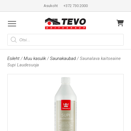
Asukoht
+372 730 2000
Products
search
Esileht
/
Muu kasulik
/
Saunakaubad
/ Saunalava kaitseaine
Supi Laudesuoja