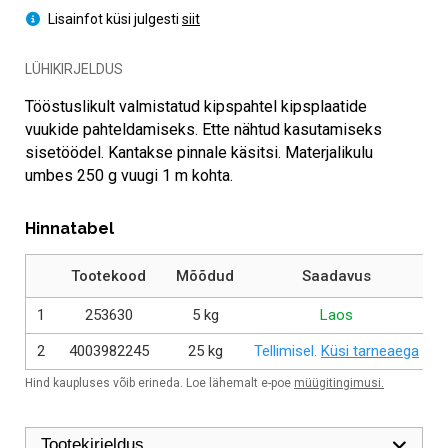
Lisainfot küsi julgesti
siit
LÜHIKIRJELDUS
Tööstuslikult valmistatud kipspahtel kipsplaatide
vuukide pahteldamiseks. Ette nähtud kasutamiseks
sisetöödel. Kantakse pinnale käsitsi. Materjalikulu
umbes 250 g vuugi 1 m kohta.
Hinnatabel
Tootekood
Mõõdud
Saadavus
1
253630
5 kg
Laos
12
2
4003982245
25 kg
Tellimisel.
Küsi tarneaega
35
Hind kaupluses võib erineda. Loe lähemalt e-poe
müügitingimusi.
Tootekirjeldus