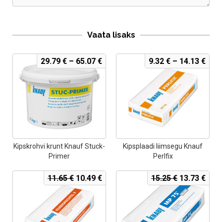
Vaata lisaks
29.79
€
–
65.07
€
9.32
€
–
14.13
€
Kipskrohvi krunt Knauf Stuck-
Kipsplaadi liimsegu Knauf
Primer
Perlfix
Algne
Current
Algne
Curr
11.65
€
10.49
€
15.25
€
13.73
€
hind
price
hind
pric
oli:
is:
oli:
is:
11.65 €.
10.49 €.
15.25 €.
13.7