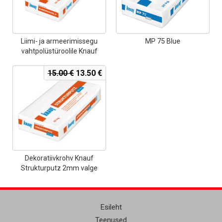
Liimi- ja armeerimissegu
MP 75 Blue
vahtpolüstüroolile Knauf
Klebespachtel P
Algne
Current
15.00
€
13.50
€
hind
price
oli:
is:
15.00 €.
13.50 €.
Dekoratiivkrohv Knauf
Strukturputz 2mm valge
Esileht
Teenused