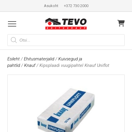
Asukoht
+372 730 2000
Products
search
Esileht
/
Ehitusmaterjalid
/
Kuivsegud ja
pahtlid
/
Knauf
/ Kipsplaadi vuugipahtel Knauf Uniflot