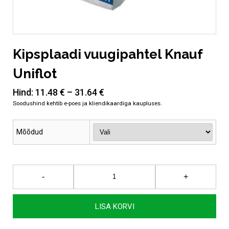
Kipsplaadi vuugipahtel Knauf
Uniflot
Hind:
11.48
€
–
31.64
€
Mõõdud
Kipsplaadi
-
+
vuugipahtel
Knauf
Uniflot
LISA KORVI
kogus