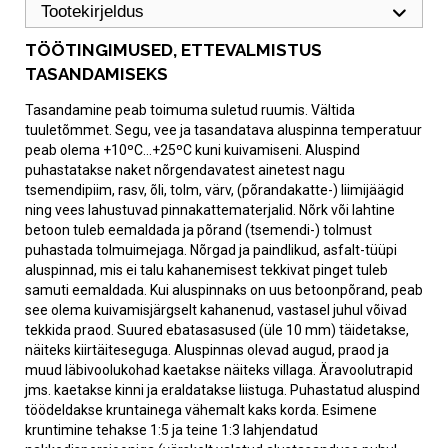
Tootekirjeldus
TÖÖTINGIMUSED, ETTEVALMISTUS
TASANDAMISEKS
Tasandamine peab toimuma suletud ruumis. Vältida
tuuletõmmet. Segu, vee ja tasandatava aluspinna temperatuur
peab olema +10ºC…+25ºC kuni kuivamiseni. Aluspind
puhastatakse naket nõrgendavatest ainetest nagu
tsemendipiim, rasv, õli, tolm, värv, (põrandakatte-) liimijäägid
ning vees lahustuvad pinnakattematerjalid. Nõrk või lahtine
betoon tuleb eemaldada ja põrand (tsemendi-) tolmust
puhastada tolmuimejaga. Nõrgad ja paindlikud, asfalt-tüüpi
aluspinnad, mis ei talu kahanemisest tekkivat pinget tuleb
samuti eemaldada. Kui aluspinnaks on uus betoonpõrand, peab
see olema kuivamisjärgselt kahanenud, vastasel juhul võivad
tekkida praod. Suured ebatasasused (üle 10 mm) täidetakse,
näiteks kiirtäiteseguga. Aluspinnas olevad augud, praod ja
muud läbivoolukohad kaetakse näiteks villaga. Äravoolutrapid
jms. kaetakse kinni ja eraldatakse liistuga. Puhastatud aluspind
töödeldakse kruntainega vähemalt kaks korda. Esimene
kruntimine tehakse 1:5 ja teine 1:3 lahjendatud