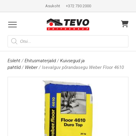
Asukoht
+372 730 2000
Products
search
Esileht
/
Ehitusmaterjalid
/
Kuivsegud ja
pahtlid
/
Weber
/ Isevalguv põrandasegu Weber Floor 4610