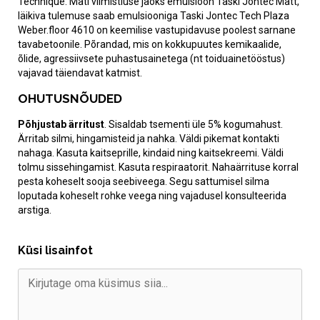
Technique. Mati viimistluse jaoks emulsioon Taski Jontec Matt,
läikiva tulemuse saab emulsiooniga Taski Jontec Tech Plaza
Weber.floor 4610 on keemilise vastupidavuse poolest sarnane
tavabetoonile. Põrandad, mis on kokkupuutes kemikaalide,
õlide, agressiivsete puhastusainetega (nt toiduainetööstus)
vajavad täiendavat katmist.
OHUTUSNÕUDED
Põhjustab ärritust
. Sisaldab tsementi üle 5% kogumahust.
Ärritab silmi, hingamisteid ja nahka. Väldi pikemat kontakti
nahaga. Kasuta kaitseprille, kindaid ning kaitsekreemi. Väldi
tolmu sissehingamist. Kasuta respiraatorit. Nahaärrituse korral
pesta koheselt sooja seebiveega. Segu sattumisel silma
loputada koheselt rohke veega ning vajadusel konsulteerida
arstiga.
Küsi lisainfot