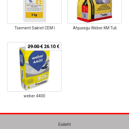
Tsement Sakret CEM I
Ahjusegu Weber KM Tuli
Algne
Current
29.00
€
26.10
€
hind
price
oli:
is:
29.00 €.
26.10 €.
weber 4400
Esileht