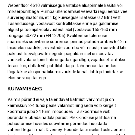
Weber.floor 4610 valmissegu kantakse aluspinnale käsitsi või
mikserpumbaga. Pumba ühendamisel veevärki reguleerida vee
surveregulaator nii, et 1 kg kuivsegule lisatakse 0,2 liitrit vett.
Tasandussegu voolavust kontrollitakse enne paigaldamise
algust ja töö ajal voolavustesti abil (voolavus 155-160 mm
rõngaga 50×22 mm EN 12706). Kvaliteetse tulemuse
saamiseks soovitame suuremad pinnad jaotada umbes 6-12 m
laiusteks ribadeks, arvestades pumba võimsust ja soovitud kihi
paksust. Isevalguvate segude paigaldamisel on soovitav
värskelt valatud pind läbi segada ogarulliga, vajadusel silutakse
terassiluri, rihtlati või pahtlilabidaga. Tahenenud tasandus
lõigatakse aluspinna liikumisvuukide kohalt lahti ja täidetakse
elastse vuugitäitega.
KUIVAMISAEG
Valmis põrand ei vaja täiendavat katmist, värvimist ja on
käimiskuiv 2-4 tundi peale valamist ning seda võib kergelt
koormata juba 24 tunni möödudes. Täiskoormuse võib
põrandale lubada nädala pärast. Plekikindluse ja lihtsama
puhastamise huvides soovitame põrandad hooldada
vahenditega firmalt Diversey: Pooride täitmiseks Taski Jontec