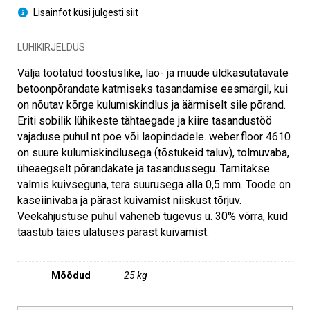
Lisainfot küsi julgesti
siit
LÜHIKIRJELDUS
Välja töötatud tööstuslike, lao- ja muude üldkasutatavate
betoonpõrandate katmiseks tasandamise eesmärgil, kui
on nõutav kõrge kulumiskindlus ja äärmiselt sile põrand.
Eriti sobilik lühikeste tähtaegade ja kiire tasandustöö
vajaduse puhul nt poe või laopindadele. weber.floor 4610
on suure kulumiskindlusega (tõstukeid taluv), tolmuvaba,
üheaegselt põrandakate ja tasandussegu. Tarnitakse
valmis kuivseguna, tera suurusega alla 0,5 mm. Toode on
kaseiinivaba ja pärast kuivamist niiskust tõrjuv.
Veekahjustuse puhul väheneb tugevus u. 30% võrra, kuid
taastub täies ulatuses pärast kuivamist.
Mõõdud
25 kg