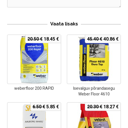
Vaata lisaks
Algne
Current
Algne
Curr
20.50
€
18.45
€
45.40
€
40.86
€
hind
price
hind
pric
oli:
is:
oli:
is:
20.50 €.
18.45 €.
45.40 €.
40.8
weberfloor 200 RAPID
Isevalguv põrandasegu
Weber Floor 4610
Algne
Current
Algne
Curr
6.50
€
5.85
€
20.30
€
18.27
€
hind
price
hind
pric
oli:
is:
oli:
is:
6.50 €.
5.85 €.
20.30 €.
18.2