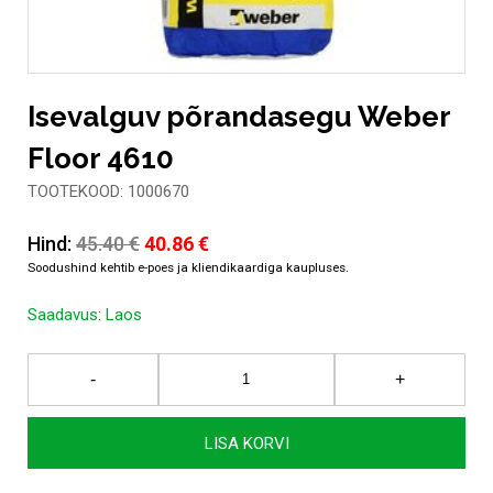
Isevalguv põrandasegu Weber
Floor 4610
TOOTEKOOD: 1000670
Algne
Current
Hind:
45.40
€
40.86
€
hind
price
oli:
is:
Saadavus:
Laos
45.40 €.
40.86 €.
Isevalguv
-
+
põrandasegu
Weber
Floor
LISA KORVI
4610
kogus