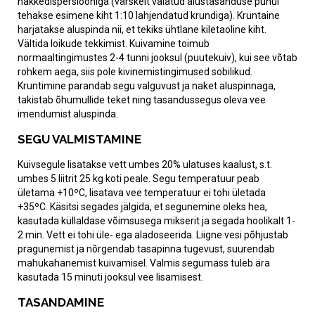
nakkedispersiooniga (värskelt valatud alustasanduse puhul
tehakse esimene kiht 1:10 lahjendatud krundiga). Kruntaine
harjatakse aluspinda nii, et tekiks ühtlane kiletaoline kiht.
Vältida loikude tekkimist. Kuivamine toimub
normaaltingimustes 2-4 tunni jooksul (puutekuiv), kui see võtab
rohkem aega, siis pole kivinemistingimused sobilikud.
Kruntimine parandab segu valguvust ja naket aluspinnaga,
takistab õhumullide teket ning tasandussegus oleva vee
imendumist aluspinda.
SEGU VALMISTAMINE
Kuivsegule lisatakse vett umbes 20% ulatuses kaalust, s.t.
umbes 5 liitrit 25 kg koti peale. Segu temperatuur peab
ületama +10ºC, lisatava vee temperatuur ei tohi ületada
+35ºC. Käsitsi segades jälgida, et segunemine oleks hea,
kasutada küllaldase võimsusega mikserit ja segada hoolikalt 1-
2 min. Vett ei tohi üle- ega aladoseerida. Liigne vesi põhjustab
pragunemist ja nõrgendab tasapinna tugevust, suurendab
mahukahanemist kuivamisel. Valmis segumass tuleb ära
kasutada 15 minuti jooksul vee lisamisest.
TASANDAMINE