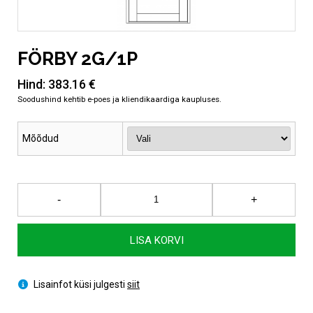
FÖRBY 2G/1P
Hind:
383.16
€
Mõõdud
FÖRBY
-
+
2G/1P
kogus
LISA KORVI
Lisainfot küsi julgesti
siit