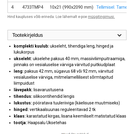
4
4733TMP4
10x21 (990x2090 mm)
Tellimisel. Tarneae
Hind kaupluses võib erineda. Loe lähemalt e-poe
müügitingimusi.
Tootekirjeldus
komplekti kuulub:
ukseleht, tihendiga leng, hinged ja
lukukorpus
ukseleht:
ukselehe paksus 40 mm, massiivliimpuitraamiga,
pinnaks on vesialuselise värviga värvitud puitkiudplaat
leng:
paksus 42 mm, sügavus 68 või 92 mm, värvitud
vesialuselise värviga, mitmelamellilisest sõrmtapitud
liimpuidust
lävepakk:
lisavarustusena
tihendus:
silikoontihendid lengis
lukustus:
pööratava tuuleriiviga (käelisuse muutmiseks)
hinged:
vertikaalsuunas reguleeritavad 2 tk
klaas:
karastatud kirgas, lisana keemiliselt matistatud klaas
tootja:
Haapsalu Uksetehas