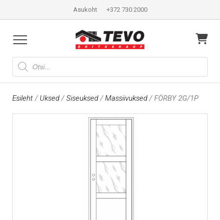
Asukoht
+372 730 2000
Products
search
Esileht
/
Uksed
/
Siseuksed
/
Massiivuksed
/ FÖRBY 2G/1P