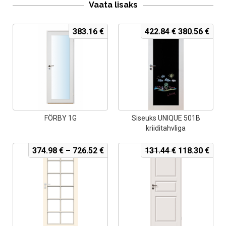
Vaata lisaks
Algne
Curr
383.16
€
422.84
€
380.56
€
hind
pric
oli:
is:
422.84 €.
380.
FÖRBY 1G
Siseuks UNIQUE 501B
kriiditahvliga
Algne
Curr
374.98
€
–
726.52
€
131.44
€
118.30
€
hind
pric
oli:
is:
131.44 €.
118.