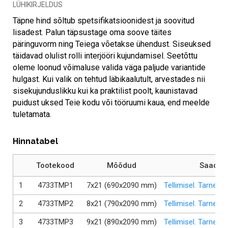
LÜHIKIRJELDUS
Täpne hind sõltub spetsifikatsioonidest ja soovitud
lisadest. Palun täpsustage oma soove täites
päringuvorm ning Teiega võetakse ühendust. Siseuksed
täidavad olulist rolli interjööri kujundamisel. Seetõttu
oleme loonud võimaluse valida väga paljude variantide
hulgast. Kui valik on tehtud läbikaalutult, arvestades nii
sisekujunduslikku kui ka praktilist poolt, kaunistavad
puidust uksed Teie kodu või tööruumi kaua, end meelde
tuletamata.
Hinnatabel
Tootekood
Mõõdud
Saadav
1
4733TMP1
7x21 (690x2090 mm)
Tellimisel. Tarneae
2
4733TMP2
8x21 (790x2090 mm)
Tellimisel. Tarneae
3
4733TMP3
9x21 (890x2090‬ mm)
Tellimisel. Tarneae