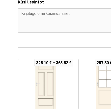
Küsi lisainfot
328.10
€
–
363.82
€
257.80