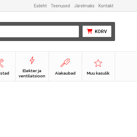
Esileht
Teenused
Järelmaks
Kontakt
KORV
Elekter ja
istad
Aiakaubad
Muu kasulik
ventilatsioon