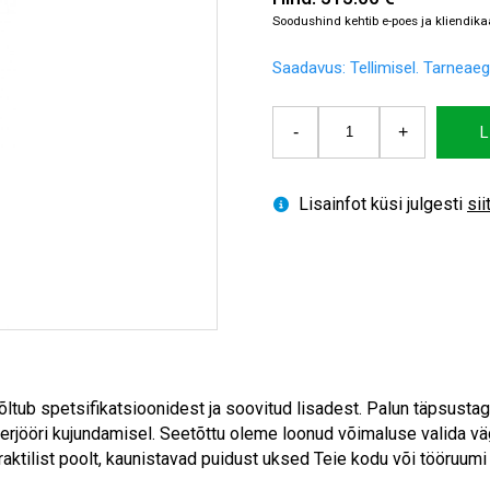
Saadavus:
Tellimisel. Tarneaeg
FÖRBY
-
+
L
1GR
kogus
Lisainfot küsi julgesti
sii
ltub spetsifikatsioonidest ja soovitud lisadest. Palun täpsust
terjööri kujundamisel. Seetõttu oleme loonud võimaluse valida väg
 praktilist poolt, kaunistavad puidust uksed Teie kodu või tööruum