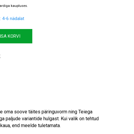
: 4-6 nädalat
ISA KORVI
t
age oma soove täites päringuvorm ning Teiega
a paljude variantide hulgast. Kui valik on tehtud
i kaua, end meelde tuletamata.