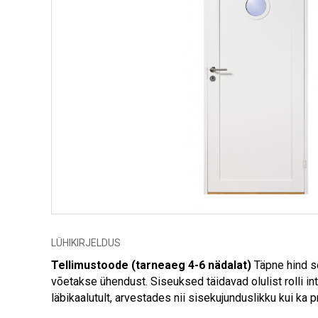
LÜHIKIRJELDUS
Tellimustoode (tarneaeg 4-6 nädalat)
Täpne hind sõ
võetakse ühendust. Siseuksed täidavad olulist rolli in
läbikaalutult, arvestades nii sisekujunduslikku kui ka