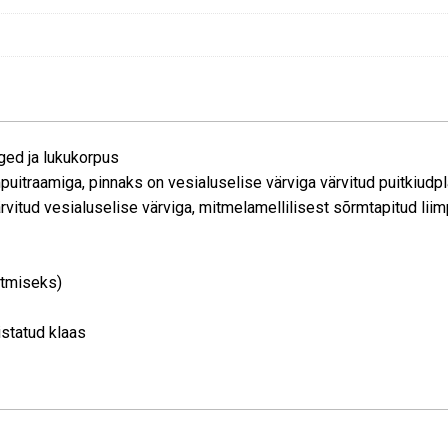
nged ja lukukorpus
itraamiga, pinnaks on vesialuselise värviga värvitud puitkiudpl
itud vesialuselise värviga, mitmelamellilisest sõrmtapitud liim
utmiseks)
istatud klaas