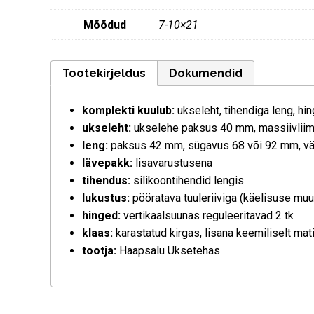
Mõõdud
7-10×21
Tootekirjeldus
Dokumendid
komplekti kuulub:
ukseleht, tihendiga leng, hi
ukseleht:
ukselehe paksus 40 mm, massiivliimpu
leng:
paksus 42 mm, sügavus 68 või 92 mm, värv
lävepakk:
lisavarustusena
tihendus:
silikoontihendid lengis
lukustus:
pööratava tuuleriiviga (käelisuse mu
hinged:
vertikaalsuunas reguleeritavad 2 tk
klaas:
karastatud kirgas, lisana keemiliselt mat
tootja:
Haapsalu Uksetehas