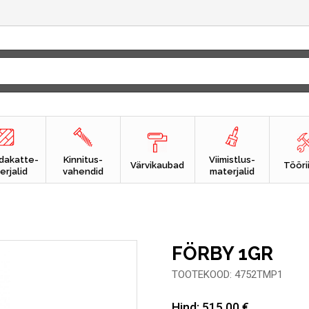
dakatte-
Kinnitus-
Viimistlus-
Värvikaubad
Tööri
erjalid
vahendid
materjalid
FÖRBY 1GR
TOOTEKOOD: 4752TMP1
Hind:
515.00
€