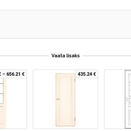
Vaata lisaks
€
–
656.21
€
435.24
€