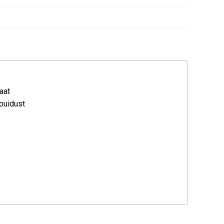
aat
puidust