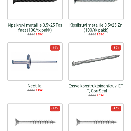
Kipsikruvi metallile 3,5×25 Fos
Kipsikruvi metallile 3,5×25 Zn
faat (100/tk pakk)
(100/tk pakk)
2.50
€
2.25
€
2.50
€
2.25
€
-10%
-10%
Neet, lai
Essve konstruktsioonikruvi ET
-T, CorrSeal
3.50
€
3.15
€
2.65
€
2.39
€
-10%
-10%