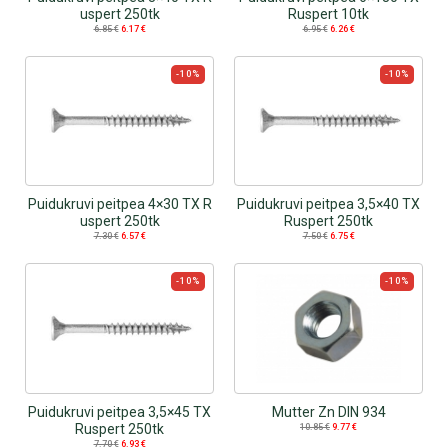
uspert 250tk
Ruspert 10tk
6.85
€
6.17
€
6.95
€
6.26
€
-10%
-10%
Puidukruvi peitpea 4×30 TX R
Puidukruvi peitpea 3,5×40 TX
uspert 250tk
Ruspert 250tk
7.30
€
6.57
€
7.50
€
6.75
€
-10%
-10%
Puidukruvi peitpea 3,5×45 TX
Mutter Zn DIN 934
Ruspert 250tk
10.85
€
9.77
€
7.70
€
6.93
€