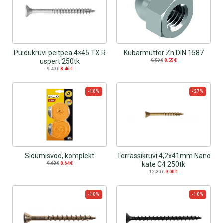
Puidukruvi peitpea 4×45 TX R
Kübarmutter Zn DIN 1587
uspert 250tk
9.50
€
8.55
€
9.40
€
8.46
€
-10%
-27%
Sidumisvöö, komplekt
Terrassikruvi 4,2x41mm Nano
kate C4 250tk
9.60
€
8.64
€
12.30
€
9.00
€
-10%
-10%