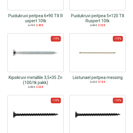
Puidukruvi peitpea 6×90 TX R
Puidukruvi peitpea 5×120 TX
uspert 10tk
Ruspert 10tk
2.70
€
2.43
€
2.80
€
2.52
€
-10%
-10%
Kipsikruvi metallile 3,5×35 Zn
Liistunael peitpea messing
(100/tk pakk)
3.50
€
3.15
€
2.80
€
2.52
€
-10%
-10%