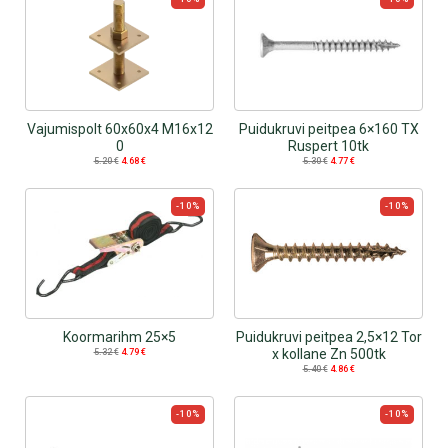
Vajumispolt 60x60x4 M16x12
Puidukruvi peitpea 6×160 TX
0
Ruspert 10tk
5.20
€
4.68
€
5.30
€
4.77
€
-10%
-10%
Koormarihm 25×5
Puidukruvi peitpea 2,5×12 Tor
x kollane Zn 500tk
5.32
€
4.79
€
5.40
€
4.86
€
-10%
-10%