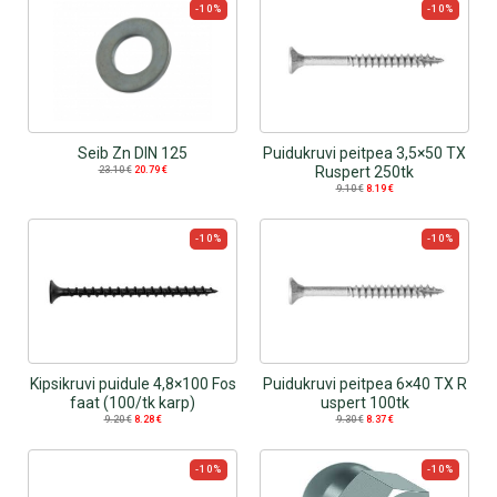
-10%
-10%
Seib Zn DIN 125
Puidukruvi peitpea 3,5×50 TX
Ruspert 250tk
23.10
€
20.79
€
9.10
€
8.19
€
-10%
-10%
Kipsikruvi puidule 4,8×100 Fos
Puidukruvi peitpea 6×40 TX R
faat (100/tk karp)
uspert 100tk
9.20
€
8.28
€
9.30
€
8.37
€
-10%
-10%