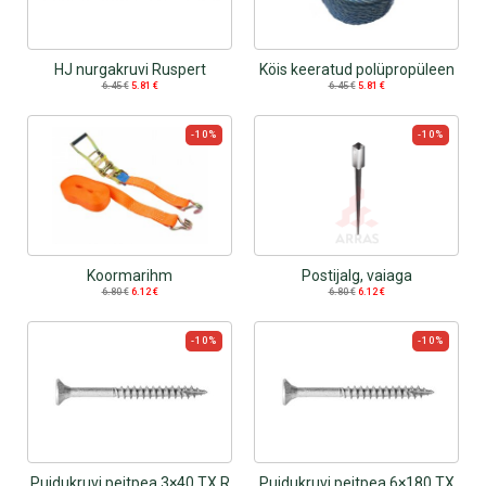
HJ nurgakruvi Ruspert
Köis keeratud polüpropüleen
6.45
€
5.81
€
6.45
€
5.81
€
-10%
-10%
Koormarihm
Postijalg, vaiaga
6.80
€
6.12
€
6.80
€
6.12
€
-10%
-10%
Puidukruvi peitpea 3×40 TX R
Puidukruvi peitpea 6×180 TX