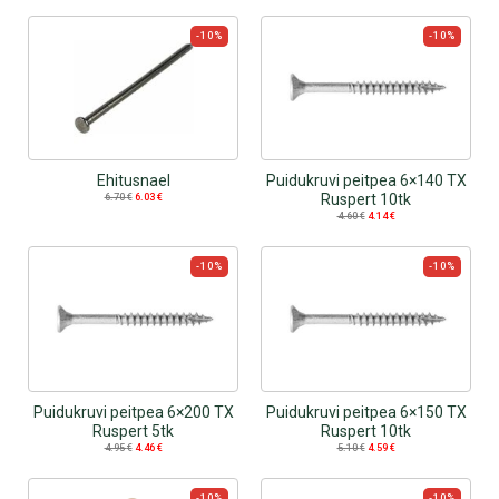
-10%
-10%
Ehitusnael
Puidukruvi peitpea 6×140 TX
Ruspert 10tk
6.70
€
6.03
€
4.60
€
4.14
€
-10%
-10%
Puidukruvi peitpea 6×200 TX
Puidukruvi peitpea 6×150 TX
Ruspert 5tk
Ruspert 10tk
4.95
€
4.46
€
5.10
€
4.59
€
-10%
-10%