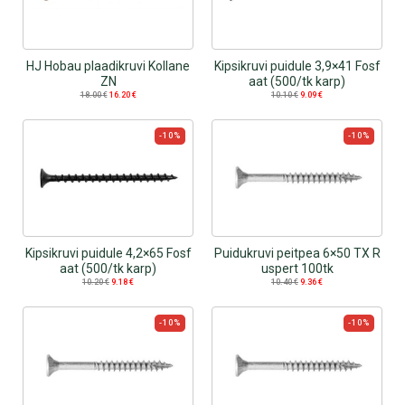
HJ Hobau plaadikruvi Kollane
Kipsikruvi puidule 3,9×41 Fosf
ZN
aat (500/tk karp)
18.00
€
16.20
€
10.10
€
9.09
€
-10%
-10%
Kipsikruvi puidule 4,2×65 Fosf
Puidukruvi peitpea 6×50 TX R
aat (500/tk karp)
uspert 100tk
10.20
€
9.18
€
10.40
€
9.36
€
-10%
-10%