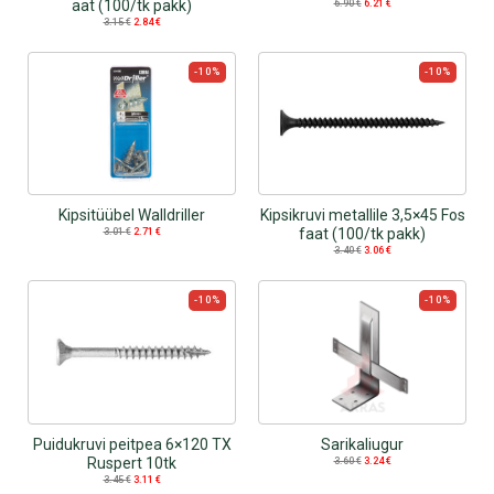
aat (100/tk pakk)
6.90
€
6.21
€
3.15
€
2.84
€
-10%
-10%
Kipsitüübel Walldriller
Kipsikruvi metallile 3,5×45 Fos
faat (100/tk pakk)
3.01
€
2.71
€
3.40
€
3.06
€
-10%
-10%
Puidukruvi peitpea 6×120 TX
Sarikaliugur
Ruspert 10tk
3.60
€
3.24
€
3.45
€
3.11
€