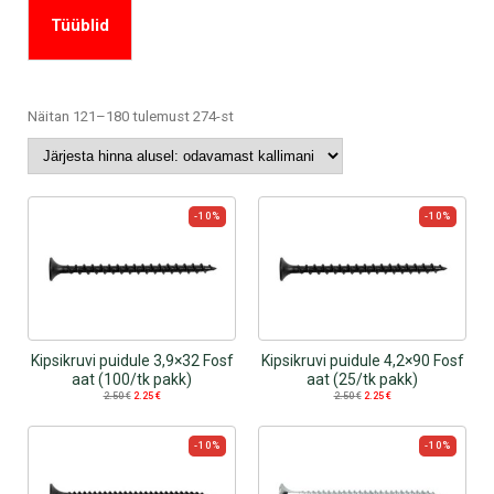
Tüüblid
Sorted
Näitan 121–180 tulemust 274-st
by
price:
low
to
-10%
high
-10%
Kipsikruvi puidule 3,9×32 Fosf
Kipsikruvi puidule 4,2×90 Fosf
aat (100/tk pakk)
aat (25/tk pakk)
2.50
€
2.25
€
2.50
€
2.25
€
-10%
-10%