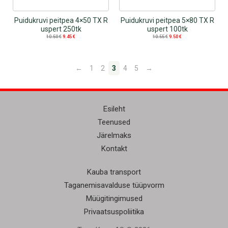
Puidukruvi peitpea 4×50 TX R
Puidukruvi peitpea 5×80 TX R
uspert 250tk
uspert 100tk
10.50
€
9.45
€
10.55
€
9.50
€
←
1
2
3
4
5
→
Esileht
Teenused
Järelmaks
Kontakt
Kauba transport
Taganemisavalduse tüüpvorm
Müügitingimused
Privaatsuspoliitika