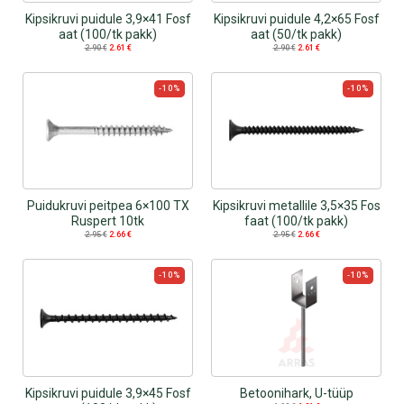
Kipsikruvi puidule 3,9×41 Fosf
Kipsikruvi puidule 4,2×65 Fosf
aat (100/tk pakk)
aat (50/tk pakk)
2.90
€
2.61
€
2.90
€
2.61
€
-10%
-10%
Puidukruvi peitpea 6×100 TX
Kipsikruvi metallile 3,5×35 Fos
Ruspert 10tk
faat (100/tk pakk)
2.95
€
2.66
€
2.95
€
2.66
€
-10%
-10%
Kipsikruvi puidule 3,9×45 Fosf
Betoonihark, U-tüüp