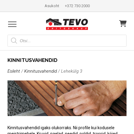
Asukoht
+372 730 2000
Products
search
KINNITUSVAHENDID
Esileht
/
Kinnitusvahendid
/ Lehekülg 3
Kinnitusvahendid igaks olukorraks. Nii profile kui kodusele
meistrimehele. Kruvid, naelad, needid, poldid, trossid, köied,