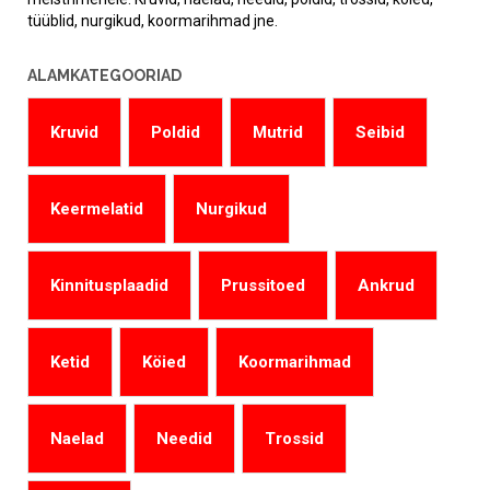
tüüblid, nurgikud, koormarihmad jne.
ALAMKATEGOORIAD
Kruvid
Poldid
Mutrid
Seibid
Keermelatid
Nurgikud
Kinnitusplaadid
Prussitoed
Ankrud
Ketid
Köied
Koormarihmad
Naelad
Needid
Trossid