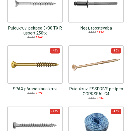
Puidukruvi peitpea 3×30 TX R
Neet, roostevaba
uspert 250tk
5.50
€
4.95
€
5.40
€
4.86
€
-40%
-10%
SPAX põrandalaua kruvi
Puidukruvi ESSDRIVE peitpea
CORRSEAL C4
9.20
€
5.52
€
6.20
€
5.58
€
-10%
-10%