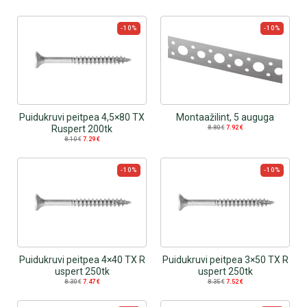
-10%
-10%
Puidukruvi peitpea 4,5×80 TX
Montaažilint, 5 auguga
Ruspert 200tk
8.80
€
7.92
€
8.10
€
7.29
€
-10%
-10%
Puidukruvi peitpea 4×40 TX R
Puidukruvi peitpea 3×50 TX R
uspert 250tk
uspert 250tk
8.30
€
7.47
€
8.35
€
7.52
€