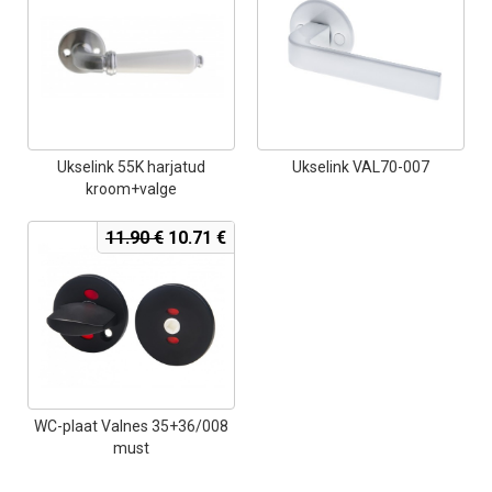
oli:
is:
20.35 €.
18.32 €.
Ukselink 55K harjatud
Ukselink VAL70-007
kroom+valge
Algne
Current
11.90
€
10.71
€
hind
price
oli:
is:
11.90 €.
10.71 €.
WC-plaat Valnes 35+36/008
must