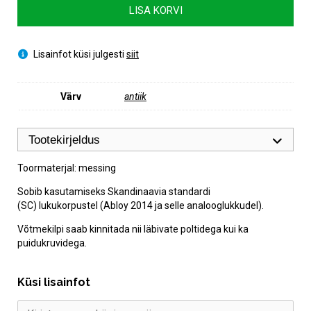
kogus
LISA KORVI
Lisainfot küsi julgesti
siit
Värv
antiik
Tootekirjeldus
Toormaterjal: messing
Sobib kasutamiseks Skandinaavia standardi
(SC) lukukorpustel (Abloy 2014 ja selle analooglukkudel).
Võtmekilpi saab kinnitada nii läbivate poltidega kui ka
puidukruvidega.
Küsi lisainfot