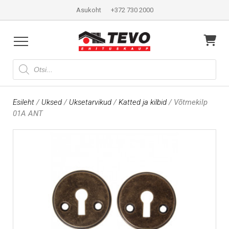
Asukoht
+372 730 2000
Products
search
Esileht
/
Uksed
/
Uksetarvikud
/
Katted ja kilbid
/ Võtmekilp
01A ANT