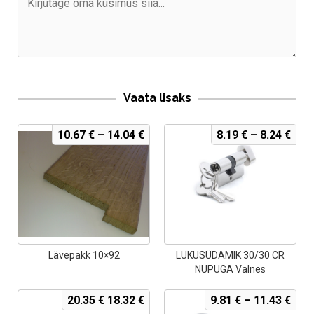
Vaata lisaks
10.67
€
–
14.04
€
8.19
€
–
8.24
€
Lävepakk 10×92
LUKUSÜDAMIK 30/30 CR
NUPUGA Valnes
Algne
Current
20.35
€
18.32
€
9.81
€
–
11.43
€
hind
price