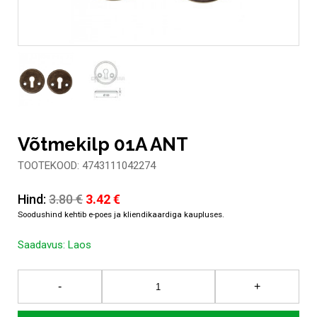
Võtmekilp 01A ANT
TOOTEKOOD: 4743111042274
Algne
Current
Hind:
3.80
€
3.42
€
hind
price
oli:
is:
Saadavus:
Laos
3.80 €.
3.42 €.
Võtmekilp
-
+
01A
ANT