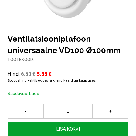
Ventilatsiooniplafoon
universaalne VD100 Ø100mm
TOOTEKOOD: -
Algne
Current
Hind:
6.50
€
5.85
€
hind
price
oli:
is:
Saadavus:
Laos
6.50 €.
5.85 €.
Ventilatsiooniplafoon
-
+
universaalne
VD100
Ø100mm
LISA KORVI
kogus