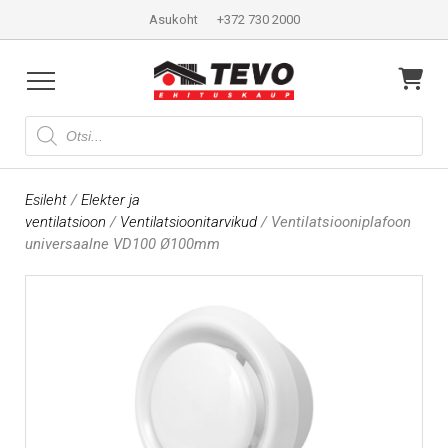
Asukoht
+372 730 2000
Products
search
Esileht
/
Elekter ja
ventilatsioon
/
Ventilatsioonitarvikud
/ Ventilatsiooniplafoon
universaalne VD100 Ø100mm