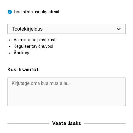
Lisainfot küsi julgesti
siit
Tootekirjeldus
Valmistatud plastikust
Кeguleeritav õhuvool
Äärikuga
Küsi lisainfot
Vaata lisaks