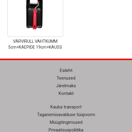
2.10 €.
1.89 €.
VÄRVIRULL VAHTKUMM
5cm+KÄEPIDE 19cm+KAUSS
Esileht
Teenused
Järelmaks
Kontakt
Kauba transport
Taganemisavalduse tüüpvorm
Müügitingimused
Privaatsuspoliitika