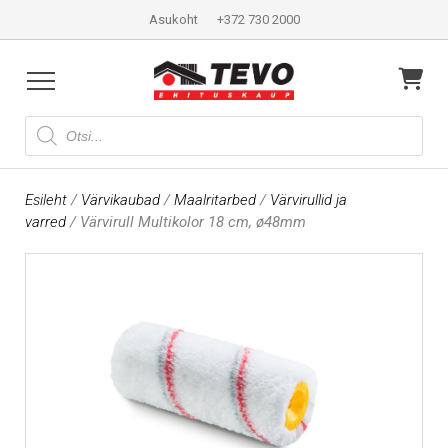
Asukoht
+372 730 2000
Products
search
Esileht
/
Värvikaubad
/
Maalritarbed
/
Värvirullid ja
varred
/ Värvirull Multikolor 18 cm, ø48mm