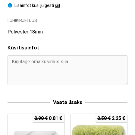
Lisainfot küsi julgesti
siit
LÜHIKIRJELDUS
Polyester 18mm
Küsi lisainfot
Vaata lisaks
Algne
Current
Algne
Curr
0.90
€
0.81
€
2.50
€
2.25
€
hind
price
hind
pric
oli:
is:
oli:
is:
0.90 €.
0.81 €.
2.50 €.
2.25