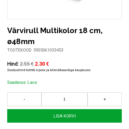
Värvirull Multikolor 18 cm,
ø48mm
TOOTEKOOD: 5905061033453
Algne
Current
Hind:
2.55
€
2.30
€
hind
price
oli:
is:
Saadavus:
Laos
2.55 €.
2.30 €.
Värvirull
-
+
Multikolor
18
cm,
LISA KORVI
ø48mm
kogus