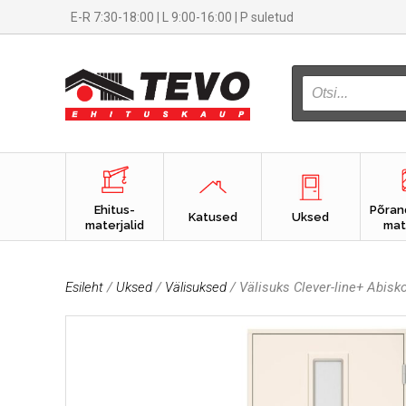
E-R 7:30-18:00 | L 9:00-16:00 | P suletud
PRODUCTS
SEARCH
Ehitus-
Põran
Katused
Uksed
materjalid
mat
Esileht
/
Uksed
/
Välisuksed
/ Välisuks Clever-line+ Abisk