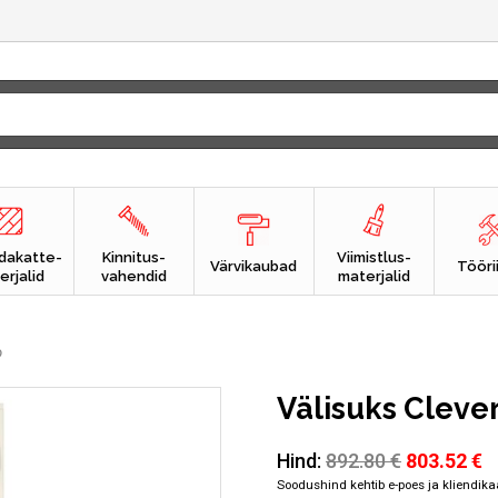
dakatte-
Kinnitus-
Viimistlus-
Värvikaubad
Tööri
erjalid
vahendid
materjalid
o
Välisuks Clever
Algne
C
Hind:
892.80
€
803.52
€
hind
p