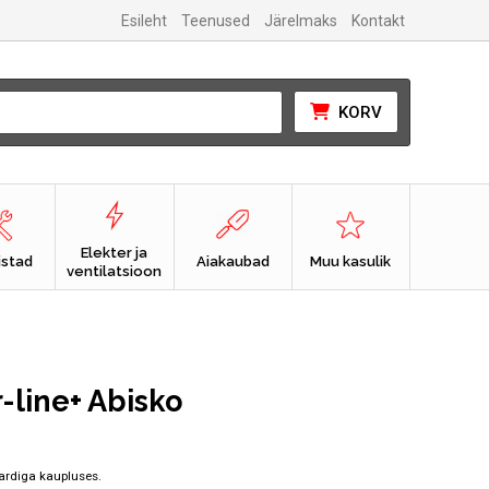
Esileht
Teenused
Järelmaks
Kontakt
KORV
Elekter ja
istad
Aiakaubad
Muu kasulik
ventilatsioon
-line+ Abisko
urrent
rice