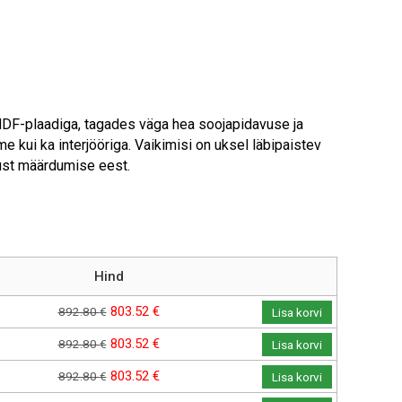
HDF-plaadiga, tagades väga hea soojapidavuse ja
me kui ka interjööriga. Vaikimisi on uksel läbipaistev
 ust määrdumise eest.
Hind
Algne hind oli: 892.80 €.
Current price is: 803.52 €.
803.52
€
892.80
€
Lisa korvi
Algne hind oli: 892.80 €.
Current price is: 803.52 €.
803.52
€
892.80
€
Lisa korvi
Algne hind oli: 892.80 €.
Current price is: 803.52 €.
803.52
€
892.80
€
Lisa korvi