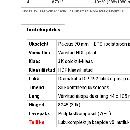
4
87013
10x20 (988x1980 
Hind kaupluses võib erineda. Loe lähemalt e-poe
müügitingimusi.
Tootekirjeldus
Ukseleht
Paksus 70 mm │ EPS-isolatsioon ja
Viimistlus
Värvitud HDF-plaat
Klaas
3K selektiivklaas
Klaasiliistud
HDF klaasiliistud
Lukk
Dormakaba DL9192 lukukorpus ja re
Tihend
Silikoontihend ukselehes
Leng
Värvitud täispuidust leng 44 x 105
Hinged
8248 (3 tk)
Lävepakk
Puitplastkomposiit (WPC)
Telli ka
Lukukomplekt ja käepide või nutiluk