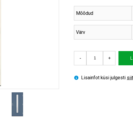
oli:
is
892.80 €.
8
Mõõdud
Värv
Välisuks
-
+
L
Clever-
line+
Abisko
Lisainfot küsi julgesti
sii
kogus