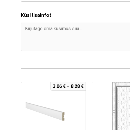
Küsi lisainfot
3.06
€
–
8.28
€