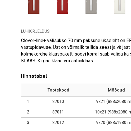
LÜHIKIRJELDUS
Clever-line+ välisukse 70 mm paksune ukseleht on EPS
vastupidavuse. Ust on võimalik tellida seest ja väljast
kolmekordne klaaspakett, soovi korral saab valida ka 
KLAAS: Kirgas klaas või satiinklaas
Hinnatabel
Tootekood
Mõõdud
1
87010
9x21 (888x2080 
2
87011
10x21 (988x2080 
3
87012
9x20 (888x1980 