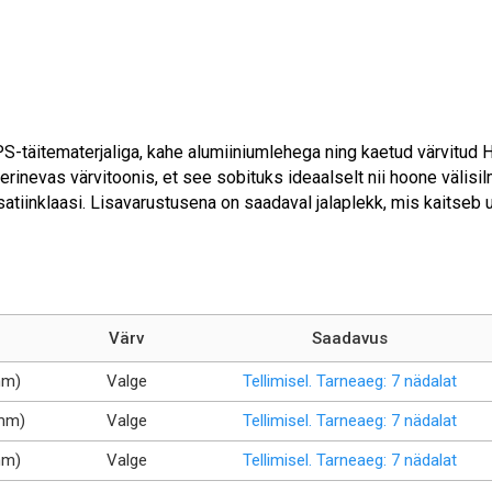
-täitematerjaliga, kahe alumiiniumlehega ning kaetud värvitud 
 erinevas värvitoonis, et see sobituks ideaalselt nii hoone välisil
satiinklaasi. Lisavarustusena on saadaval jalaplekk, mis kaitseb
Värv
Saadavus
mm)
Valge
Tellimisel. Tarneaeg: 7 nädalat
mm)
Valge
Tellimisel. Tarneaeg: 7 nädalat
mm)
Valge
Tellimisel. Tarneaeg: 7 nädalat