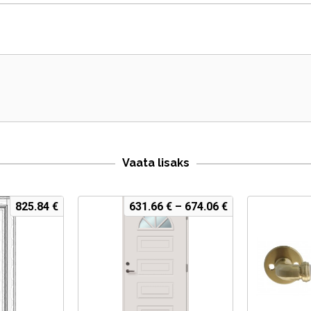
Vaata lisaks
825.84
€
631.66
€
–
674.06
€