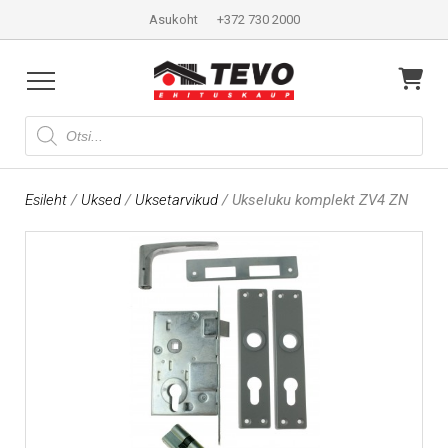
Asukoht
+372 730 2000
Products
search
Esileht
/
Uksed
/
Uksetarvikud
/ Ukseluku komplekt ZV4 ZN