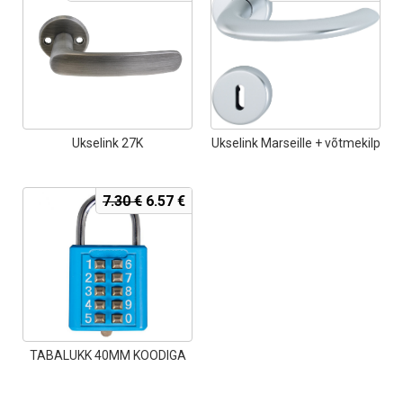
hind
pric
oli:
is:
62.00 €.
55.8
Ukselink 27K
Ukselink Marseille + võtmekilp
Algne
Current
7.30
€
6.57
€
hind
price
oli:
is:
7.30 €.
6.57 €.
TABALUKK 40MM KOODIGA