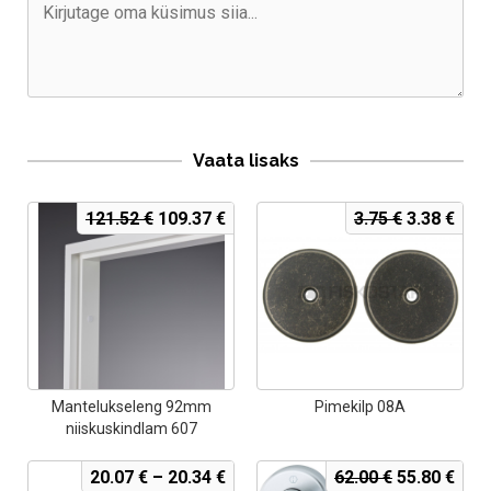
Vaata lisaks
Algne
Current
Algne
Curr
121.52
€
109.37
€
3.75
€
3.38
€
hind
price
hind
pric
oli:
is:
oli:
is:
121.52 €.
109.37 €.
3.75 €.
3.38
Mantelukseleng 92mm
Pimekilp 08A
niiskuskindlam 607
Algne
Curr
20.07
€
–
20.34
€
62.00
€
55.80
€