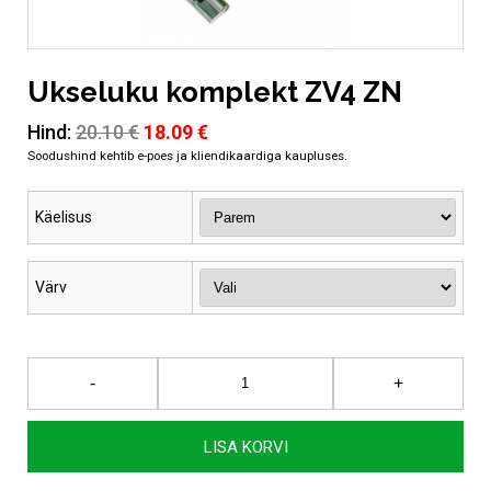
Ukseluku komplekt ZV4 ZN
Algne
Current
Hind:
20.10
€
18.09
€
hind
price
oli:
is:
20.10 €.
18.09 €.
Käelisus
Värv
Ukseluku
-
+
komplekt
ZV4
ZN
LISA KORVI
kogus