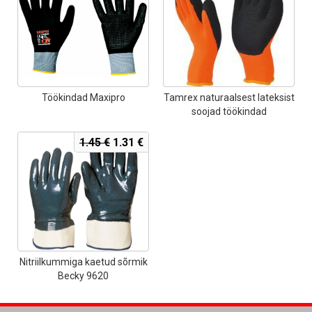
7.80 €.
7.02 €.
4.50 €.
4.05
Töökindad Maxipro
Tamrex naturaalsest lateksist
soojad töökindad
Algne
Current
1.45
€
1.31
€
hind
price
oli:
is:
1.45 €.
1.31 €.
Nitriilkummiga kaetud sõrmik
Becky 9620