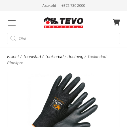
Asukoht
+372 730 2000
Products
search
Esileht
/
Tööriistad
/
Töökindad
/
Rostaing
/ Töökindad
Blackpro