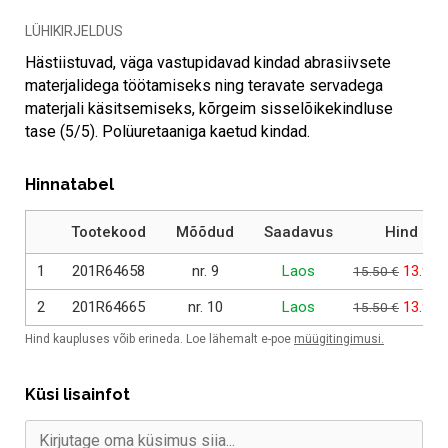
LÜHIKIRJELDUS
Hästiistuvad, väga vastupidavad kindad abrasiivsete
materjalidega töötamiseks ning teravate servadega
materjali käsitsemiseks, kõrgeim sisselõikekindluse
tase (5/5). Polüuretaaniga kaetud kindad.
Hinnatabel
Tootekood
Mõõdud
Saadavus
Hind
Algne h
1
201R64658
nr. 9
Laos
13.95
15.50
€
Algne h
2
201R64665
nr. 10
Laos
13.95
15.50
€
Hind kaupluses võib erineda. Loe lähemalt e-poe
müügitingimusi.
Küsi lisainfot