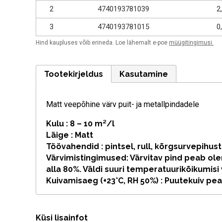
2
4740193781039
2
3
4740193781015
0
Hind kaupluses võib erineda. Loe lähemalt e-poe
müügitingimusi.
Tootekirjeldus
Kasutamine
Matt veepõhine värv puit- ja metallpindadele
Kulu : 8 – 10 m²/l
Läige : Matt
Töövahendid : pintsel, rull, kõrgsurvepihu
Värvimistingimused: Värvitav pind peab olem
alla 80%. Väldi suuri temperatuurikõikumisi 
Kuivamisaeg (+23°C, RH 50%) : Puutekuiv peal
Küsi lisainfot