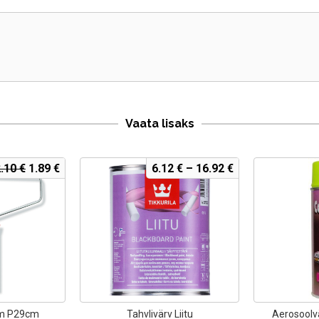
Vaata lisaks
Algne
Current
2.10
€
1.89
€
6.12
€
–
16.92
€
hind
price
oli:
is:
2.10 €.
1.89 €.
m P29cm
Tahvlivärv Liitu
Aerosoolv