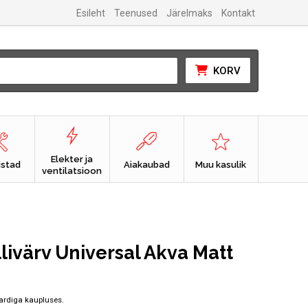
Esileht
Teenused
Järelmaks
Kontakt
KORV
Elekter ja
istad
Aiakaubad
Muu kasulik
ventilatsioon
livärv Universal Akva Matt