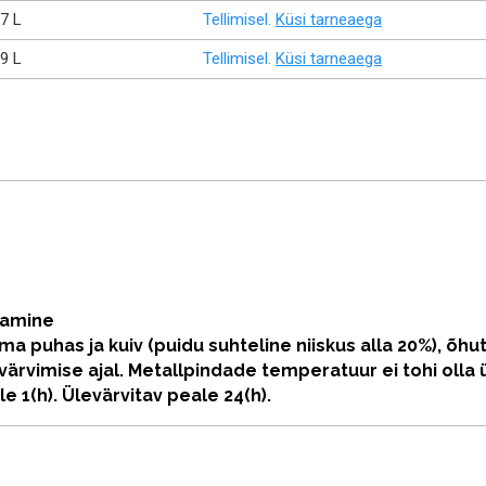
,7 L
Tellimisel.
Küsi tarneaega
,9 L
Tellimisel.
Küsi tarneaega
stamine
a puhas ja kuiv (puidu suhteline niiskus alla 20%), õhu
värvimise ajal. Metallpindade temperatuur ei tohi olla ü
e 1(h). Ülevärvitav peale 24(h).