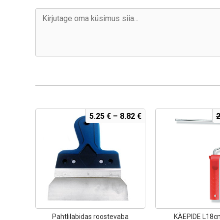
5.25
€
–
8.82
€
Pahtlilabidas roostevaba
KÄEPIDE L18c