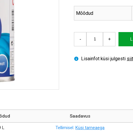
Mõõdud
Puidu-
-
+
L
ja
metallivärv
Universal
Lisainfot küsi julgesti
sii
Akva
Matt
kogus
õdud
Saadavus
9 L
Tellimisel.
Küsi tarneaega