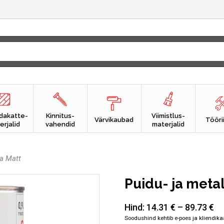
dakatte-
Kinnitus-
Viimistlus-
Värvikaubad
Tööri
erjalid
vahendid
materjalid
va Matt
Puidu- ja metal
Hind:
14.31
€
–
89.73
€