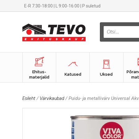
E-R 7:30-18:00 | L 9:00-16:00 | P suletud
PRODUCTS
SEARCH
Ehitus-
Põran
Katused
Uksed
materjalid
mat
Esileht
/
Värvikaubad
/ Puidu- ja metallivärv Universal Ak