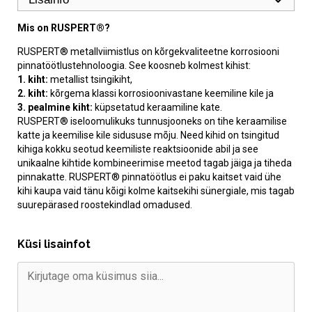
Mis on RUSPERT®?
RUSPERT® metallviimistlus on kõrgekvaliteetne korrosiooni
pinnatöötlustehnoloogia. See koosneb kolmest kihist:
1. kiht:
metallist tsingikiht,
2. kiht:
kõrgema klassi korrosioonivastane keemiline kile ja
3. pealmine kiht:
küpsetatud keraamiline kate.
RUSPERT® iseloomulikuks tunnusjooneks on tihe keraamilise
katte ja keemilise kile sidususe mõju. Need kihid on tsingitud
kihiga kokku seotud keemiliste reaktsioonide abil ja see
unikaalne kihtide kombineerimise meetod tagab jäiga ja tiheda
pinnakatte. RUSPERT® pinnatöötlus ei paku kaitset vaid ühe
kihi kaupa vaid tänu kõigi kolme kaitsekihi sünergiale, mis tagab
suurepärased roostekindlad omadused.
Küsi lisainfot