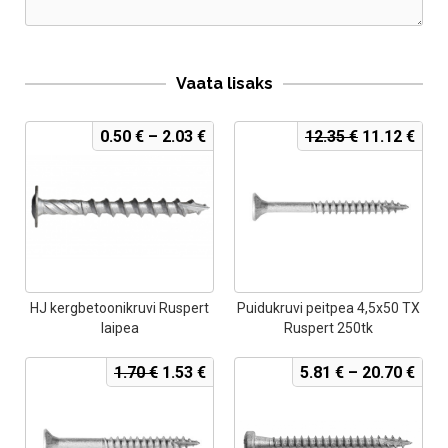
Vaata lisaks
Algne
Curr
0.50
€
–
2.03
€
12.35
€
11.12
€
hind
pric
oli:
is:
12.35 €.
11.1
HJ kergbetoonikruvi Ruspert
Puidukruvi peitpea 4,5x50 TX
laipea
Ruspert 250tk
Algne
Current
1.70
€
1.53
€
5.81
€
–
20.70
€
hind
price
oli:
is:
1.70 €.
1.53 €.