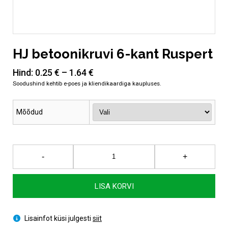
HJ betoonikruvi 6-kant Ruspert
Hind:
0.25
€
–
1.64
€
Mõõdud
HJ
-
+
betoonikruvi
6-
kant
LISA KORVI
Ruspert
kogus
Lisainfot küsi julgesti
siit