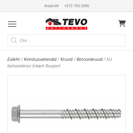
Asukoht
+372 730 2000
Products
search
Esileht
/
Kinnitusvahendid
/
Kruvid
/
Betoonikruvid
/ HJ
betoonikruvi 6-kant Ruspert