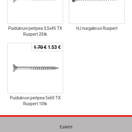
Puidukruvi peitpea 3,5x45 TX
HJ nurgakruvi Ruspert
Ruspert 25tk
Algne
Current
1.70
€
1.53
€
hind
price
oli:
is:
1.70 €.
1.53 €.
Puidukruvi peitpea 5x60 TX
Ruspert 10tk
Esileht