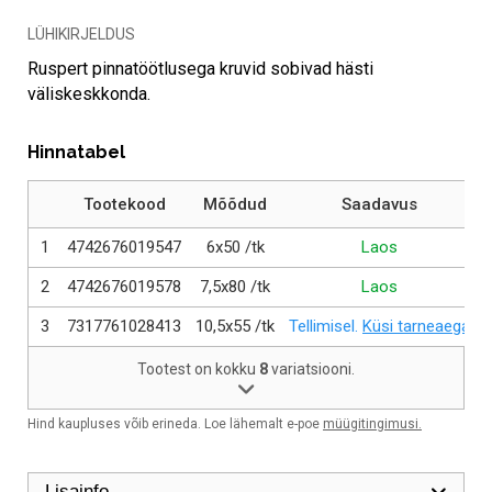
LÜHIKIRJELDUS
Ruspert pinnatöötlusega kruvid sobivad hästi
väliskeskkonda.
Hinnatabel
Tootekood
Mõõdud
Saadavus
1
4742676019547
6x50 /tk
Laos
0
2
4742676019578
7,5x80 /tk
Laos
0
3
7317761028413
10,5x55 /tk
Tellimisel.
Küsi tarneaega
0
Tootest on kokku
8
variatsiooni.
Näita/peida
Hind kaupluses võib erineda. Loe lähemalt e-poe
müügitingimusi.
Lisainfo